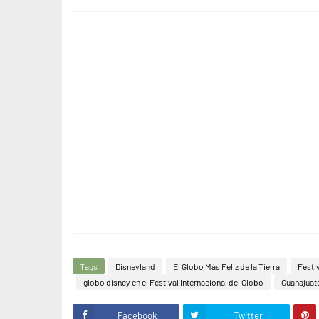
Tags
Disneyland
El Globo Más Feliz de la Tierra
Festiv
globo disney en el Festival Internacional del Globo
Guanajuat
Facebook
Twitter