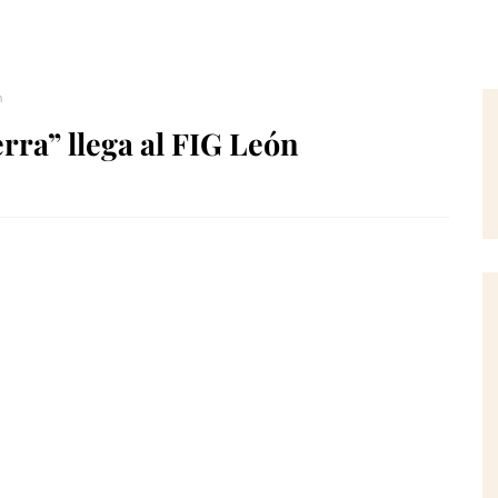
n
erra” llega al FIG León