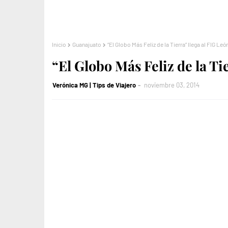
Inicio
Guanajuato
“El Globo Más Feliz de la Tierra” llega al FIG Leó
“El Globo Más Feliz de la Ti
Verónica MG | Tips de Viajero
noviembre 03, 2014