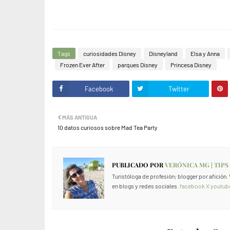
Tags
curiosidades Disney
Disneyland
Elsa y Anna
Frozen Ever After
parques Disney
Princesa Disney
Facebook
Twitter
MÁS ANTIGUA
10 datos curiosos sobre Mad Tea Party
PUBLICADO POR
VERÓNICA MG | TIPS
Turistóloga de profesión; blogger por afición
en blogs y redes sociales.
facebook
X
youtub