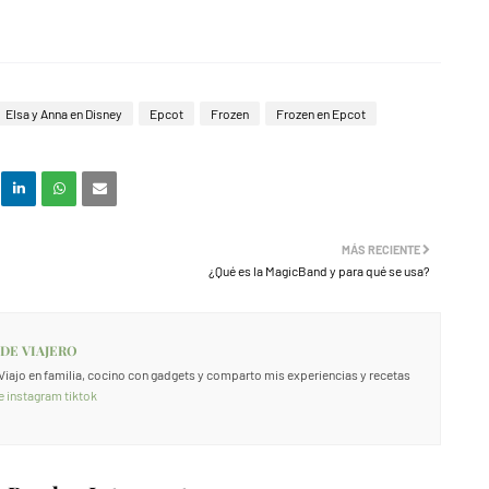
Elsa y Anna en Disney
Epcot
Frozen
Frozen en Epcot
MÁS RECIENTE
¿Qué es la MagicBand y para qué se usa?
 DE VIAJERO
. Viajo en familia, cocino con gadgets y comparto mis experiencias y recetas
e
instagram
tiktok