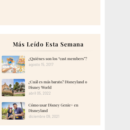
Más Leído Esta Semana
¿Quiénes son los “cast members”?
agosto 15, 2017
¿Cuál es más barato? Disneyland o
Disney World
abril 05, 2022
Cómo usar Disney Genie+ en
Disneyland
diciembre 09, 2021