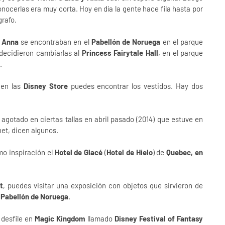
conocerlas era muy corta. Hoy en día la gente hace fila hasta por
grafo.
y Anna
se encontraban en el
Pabellón de Noruega
en el parque
 decidieron cambiarlas al
Princess Fairytale Hall
, en el parque
.
 en las
Disney Store
puedes encontrar los vestidos. Hay dos
agotado en ciertas tallas en abril pasado (2014) que estuve en
net, dicen algunos.
o inspiración el
Hotel de Glacé
(
Hotel de Hielo
) de
Quebec, en
t
, puedes visitar una exposición con objetos que sirvieron de
l
Pabellón de Noruega
.
 desfile en
Magic Kingdom
llamado
Disney Festival of Fantasy