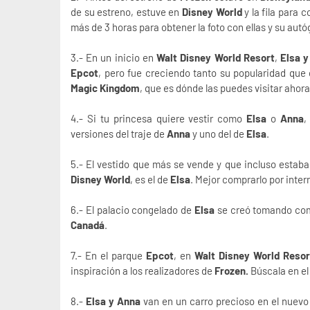
de su estreno, estuve en
Disney World
y la fila para 
más de 3 horas para obtener la foto con ellas y su autó
3.- En un inicio en
Walt Disney World Resort
,
Elsa 
Epcot
, pero fue creciendo tanto su popularidad que
Magic Kingdom
, que es dónde las puedes visitar ahora
4.- Si tu princesa quiere vestir como
Elsa
o
Anna
,
versiones del traje de
Anna
y uno del de
Elsa
.
5.- El vestido que más se vende y que incluso estaba 
Disney World
, es el de
Elsa
. Mejor comprarlo por inter
6.- El palacio congelado de
Elsa
se creó tomando com
Canadá
.
7.- En el parque
Epcot
, en
Walt Disney World Resor
inspiración a los realizadores de
Frozen.
Búscala en e
8.-
Elsa y Anna
van en un carro precioso en el nuevo