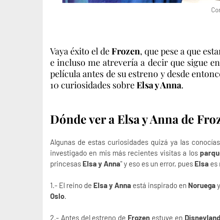
Con
Vaya éxito el de
Frozen
, que pese a que est
e incluso me atrevería a decir que sigue en
película antes de su estreno y desde entonc
10 curiosidades sobre
Elsa y Anna
.
Dónde ver a Elsa y Anna de Fro
Algunas de estas curiosidades quizá ya las conocías
investigado en mis más recientes visitas a los
parqu
princesas
Elsa y Anna
" y eso es un error, pues
Elsa
es 
1.- El reino de
Elsa y Anna
está inspirado en
Noruega
y
Oslo
.
2.- Antes del estreno de
Frozen
estuve en
Disneylan