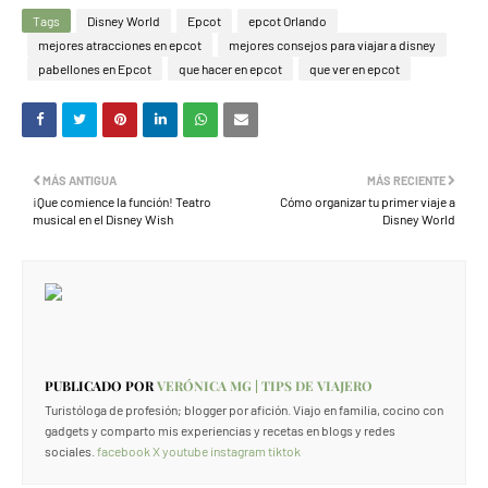
Tags
Disney World
Epcot
epcot Orlando
mejores atracciones en epcot
mejores consejos para viajar a disney
pabellones en Epcot
que hacer en epcot
que ver en epcot
MÁS ANTIGUA
MÁS RECIENTE
¡Que comience la función! Teatro
Cómo organizar tu primer viaje a
musical en el Disney Wish
Disney World
PUBLICADO POR
VERÓNICA MG | TIPS DE VIAJERO
Turistóloga de profesión; blogger por afición. Viajo en familia, cocino con
gadgets y comparto mis experiencias y recetas en blogs y redes
sociales.
facebook
X
youtube
instagram
tiktok