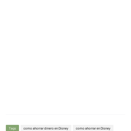
Tags
como ahorrar dinero en Disney
como ahorrar en Disney