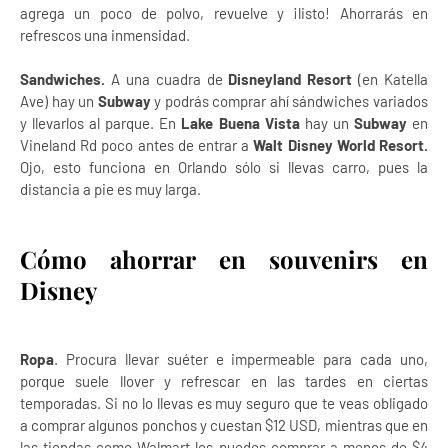
agrega un poco de polvo, revuelve y ¡listo! Ahorrarás en
refrescos una inmensidad.
Sandwiches.
A una cuadra de
Disneyland Resort
(en Katella
Ave) hay un
Subway
y podrás comprar ahí sándwiches variados
y llevarlos al parque. En
Lake Buena Vista
hay un
Subway
en
Vineland Rd poco antes de entrar a
Walt Disney World Resort.
Ojo, esto funciona en Orlando sólo si llevas carro, pues la
distancia a pie es muy larga.
Cómo ahorrar en souvenirs en
Disney
Ropa
. Procura llevar suéter e impermeable para cada uno,
porque suele llover y refrescar en las tardes en ciertas
temporadas. Si no lo llevas es muy seguro que te veas obligado
a comprar algunos ponchos y cuestan $12 USD, mientras que en
las tiendas como Walmart los puedes comprar a menos de $4