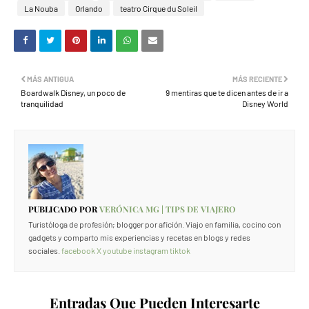
La Nouba
Orlando
teatro Cirque du Soleil
MÁS ANTIGUA
MÁS RECIENTE
Boardwalk Disney, un poco de
9 mentiras que te dicen antes de ir a
tranquilidad
Disney World
PUBLICADO POR
VERÓNICA MG | TIPS DE VIAJERO
Turistóloga de profesión; blogger por afición. Viajo en familia, cocino con
gadgets y comparto mis experiencias y recetas en blogs y redes
sociales.
facebook
X
youtube
instagram
tiktok
Entradas Que Pueden Interesarte