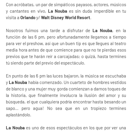
Con acróbatas, un par de simpáticos payasos, actores, músicos
y cantantes en vivo,
La Nouba
es sin duda imperdible en tu
visita a
Orlando
y/
Walt Disney World Resort
.
Nosotros fuimos una tarde a disfrutar de
La Nouba
, en la
función de las 6 pm, pero afortunadamente llegamos a tiempo
para ver el preshow, así que un buen tip es que llegues al teatro
media hora antes de que comience para que no te pierdas esos
previos que te harán reír a carcajadas; o quizá, hasta termines
tú siendo parte del previo del espectáculo.
En punto de las 6 pm las luces bajaron, la música se escuchaba
y
La Nouba
había comenzado. Un cuarteto de hombres vestidos
de blanco y una mujer muy gorda comienzan a darnos toques de
la historia, que finalmente involucra la ilusión del amor y su
búsqueda, el que cualquiera podría encontrar hasta besando un
sapo… pero agua! No sea que en un tropiezo termines
aplastándolo.
La Nouba
es uno de esos espectáculos en los que por ver una