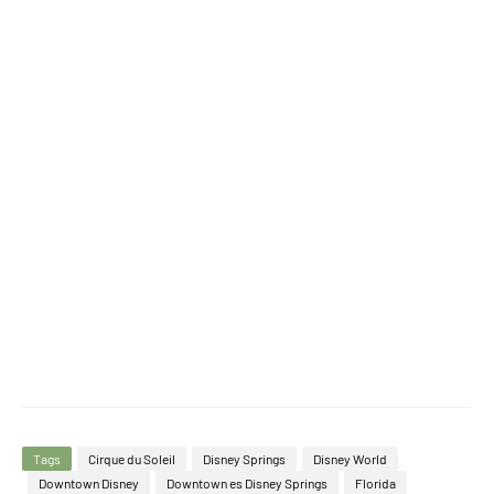
Tags
Cirque du Soleil
Disney Springs
Disney World
Downtown Disney
Downtown es Disney Springs
Florida