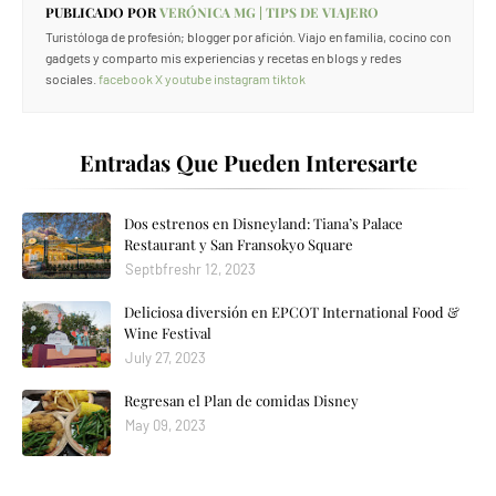
PUBLICADO POR
VERÓNICA MG | TIPS DE VIAJERO
Turistóloga de profesión; blogger por afición. Viajo en familia, cocino con
gadgets y comparto mis experiencias y recetas en blogs y redes
sociales.
facebook
X
youtube
instagram
tiktok
Entradas Que Pueden Interesarte
Dos estrenos en Disneyland: Tiana’s Palace
Restaurant y San Fransokyo Square
Septbfreshr 12, 2023
Deliciosa diversión en EPCOT International Food &
Wine Festival
July 27, 2023
Regresan el Plan de comidas Disney
May 09, 2023