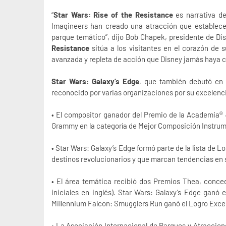
“
Star Wars: Rise of the Resistance
es narrativa de
Imagineers han creado una atracción que establece
parque temático”, dijo Bob Chapek, presidente de Di
Resistance
sitúa a los visitantes en el corazón de 
avanzada y repleta de acción que Disney jamás haya 
Star Wars: Galaxy’s Edge
, que también debutó e
reconocido por varias organizaciones por su excelenci
• El compositor ganador del Premio de la Academia
Grammy en la categoría de Mejor Composición Instrume
• Star Wars: Galaxy’s Edge formó parte de la lista de 
destinos revolucionarios y que marcan tendencias en 
• El área temática recibió dos Premios Thea, conce
iniciales en inglés). Star Wars: Galaxy’s Edge ganó
Millennium Falcon: Smugglers Run ganó el Logro Excep
• La Asociación Internacional de Parques y Atraccion