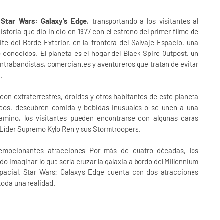
r
Star Wars: Galaxy’s Edge
, transportando a los visitantes al
storia que dio inicio en 1977 con el estreno del primer filme de
te del Borde Exterior, en la frontera del Salvaje Espacio, una
 conocidos. El planeta es el hogar del Black Spire Outpost, un
ntrabandistas, comerciantes y aventureros que tratan de evitar
n.
con extraterrestres, droides y otros habitantes de este planeta
icos, descubren comida y bebidas inusuales o se unen a una
camino, los visitantes pueden encontrarse con algunas caras
l Líder Supremo Kylo Ren y sus Stormtroopers.
emocionantes atracciones Por más de cuatro décadas, los
do imaginar lo que sería cruzar la galaxia a bordo del Millennium
spacial. Star Wars: Galaxy’s Edge cuenta con dos atracciones
oda una realidad.