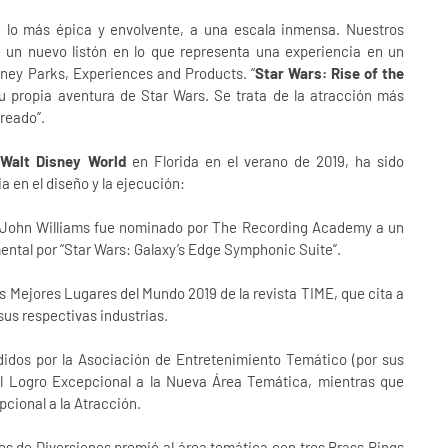
 lo más épica y envolvente, a una escala inmensa. Nuestros
 un nuevo listón en lo que representa una experiencia en un
sney Parks, Experiences and Products. “
Star Wars: Rise of the
su propia aventura de Star Wars. Se trata de la atracción más
creado”.
n
Walt Disney World
en Florida en el verano de 2019, ha sido
a en el diseño y la ejecución:
® John Williams fue nominado por The Recording Academy a un
ntal por “Star Wars: Galaxy’s Edge Symphonic Suite”.
Los Mejores Lugares del Mundo 2019 de la revista TIME, que cita a
sus respectivas industrias.
didos por la Asociación de Entretenimiento Temático (por sus
 el Logro Excepcional a la Nueva Área Temática, mientras que
cional a la Atracción.
es de Diversiones premió al área temática con tres Brass Rings