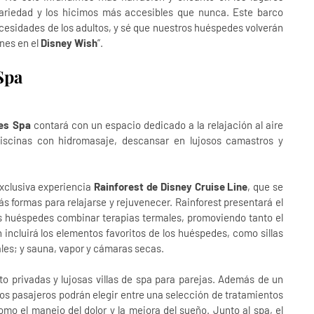
ariedad y los hicimos más accesibles que nunca. Este barco
cesidades de los adultos, y sé que nuestros huéspedes volverán
nes en el
Disney Wish
”.
 Spa
es Spa
contará con un espacio dedicado a la relajación al aire
 piscinas con hidromasaje, descansar en lujosos camastros y
exclusiva experiencia
Rainforest de Disney Cruise Line
, que se
s formas para relajarse y rejuvenecer. Rainforest presentará el
 los huéspedes combinar terapias termales, promoviendo tanto el
 incluirá los elementos favoritos de los huéspedes, como sillas
les; y sauna, vapor y cámaras secas.
o privadas y lujosas villas de spa para parejas. Además de un
os pasajeros podrán elegir entre una selección de tratamientos
o el manejo del dolor y la mejora del sueño. Junto al spa, el