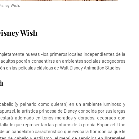
isney Wish.
Disney Wish
pletamente nuevas -los primeros locales independientes de la
os adultos podrán consentirse en ambientes sociales acogedores
n en las películas clásicas de Walt Disney Animation Studios.
h
l cabello (y peinarlo como quieran) en un ambiente luminoso y
punzel, la artística princesa de Disney conocida por sus largas
ma estará adornado en tonos morados y dorados, decorado con
tallado que representan las pinturas de la propia Rapunzel. Uno
a de un candelabro característico que evoca la flor icónica que le
es de cabello y estilismo, el menú de servicios en
Untangled