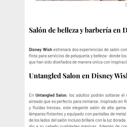
D
Salón de belleza y barbería en 
Disney Wish
estrenará dos experiencias de salón com
flota para servicios de peluquería y belleza- donde l
que han sido diseñados de manera única con inspiració
Untangled Salon en Disney Wis
En
Untangled Salon
, los adultos podrán soltarse e
aireado que es perfecto para mimarse. Inspirado en Ra
y fluidas trenzas, este elegante salón de alta ga
lámparas flotantes y equipado con pantallas de metal 
de los lados del salón incluso brillará con la luz dorad
dio a su cabello cualidades mágicas. Además de cort