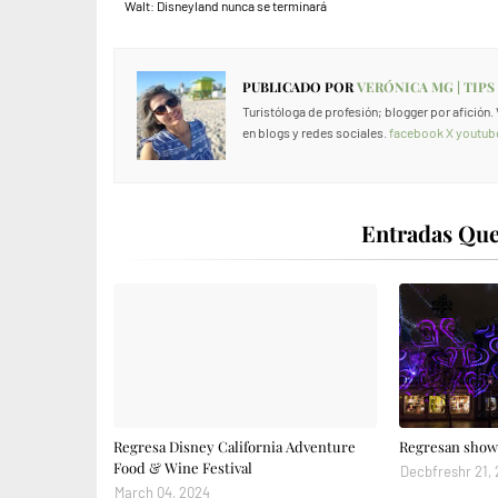
Walt: Disneyland nunca se terminará
PUBLICADO POR
VERÓNICA MG | TIPS
Turistóloga de profesión; blogger por afición
en blogs y redes sociales.
facebook
X
youtub
Entradas Que
Regresa Disney California Adventure
Regresan shows
Food & Wine Festival
Decbfreshr 21,
March 04, 2024