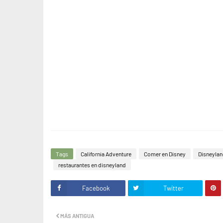
Tags
California Adventure
Comer en Disney
Disneyla
restaurantes en disneyland
Facebook
Twitter
MÁS ANTIGUA