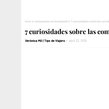
Inicio
restaurantes en disneyland
7 curiosidades sobre las comi
7 curiosidades sobre las co
Verónica MG | Tips de Viajero
abril 22, 2015