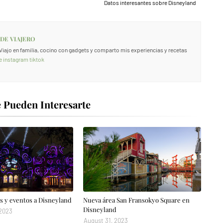
Datos interesantes sobre Disneyland
 DE VIAJERO
. Viajo en familia, cocino con gadgets y comparto mis experiencias y recetas
e
instagram
tiktok
 Pueden Interesarte
 y eventos a Disneyland
Nueva área San Fransokyo Square en
Disneyland
 2023
August 31, 2023