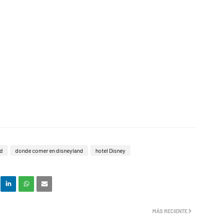
nd
donde comer en disneyland
hotel Disney
MÁS RECIENTE