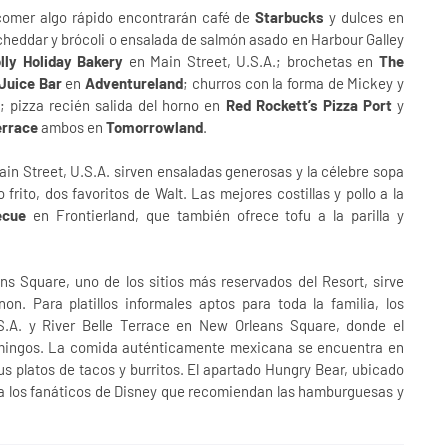
comer algo rápido encontrarán café de
Starbucks
y dulces en
cheddar y brócoli o ensalada de salmón asado en Harbour Galley
lly Holiday Bakery
en Main Street, U.S.A.; brochetas en
The
 Juice
Bar
en
Adventureland
; churros con la forma de Mickey y
; pizza recién salida del horno en
Red Rockett’s Pizza Port
y
rrace
ambos en
Tomorrowland
.
in Street, U.S.A. sirven ensaladas generosas y la célebre sopa
rito, dos favoritos de Walt. Las mejores costillas y pollo a la
ecue
en Frontierland, que también ofrece tofu a la parilla y
s Square, uno de los sitios más reservados del Resort, sirve
n. Para platillos informales aptos para toda la familia, los
.A. y River Belle Terrace en New Orleans Square, donde el
omingos. La comida auténticamente mexicana se encuentra en
s platos de tacos y burritos. El apartado Hungry Bear, ubicado
para los fanáticos de Disney que recomiendan las hamburguesas y