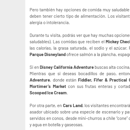
Pero también hay opciones de comida muy saludable o
deben tener cierto tipo de alimentación. Los visita
alergia o intolerancia.
Durante tu visita, podrás ver que hay muchas opcione
saludables). Las comidas que reciben el
Mickey Chec
las calorías, la grasa saturada, el sodio y el azúcar
Parque Disneyland
ofrece salmón a la plancha, espague
Si en
Disney California Adventure
buscas alta cocina
Mientras que si deseas bocadillos de paso, ento
Adventure
, donde están
Fiddler, Fifer & Practical 
Mortimer’s Market
con sus frutas enteras y cortad
Scooped Ice Cream
.
Por otra parte, en
Cars Land
, los visitantes encontrar
asador ubicado sobre una especie de escenario y pa
servidos en conos, desde mini-churros a chile “cone” 
y agua en botella y gaseosas.