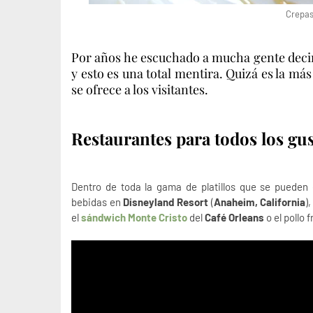
Crepas
Por años he escuchado a mucha gente decir
y esto es una total mentira. Quizá es la m
se ofrece a los visitantes.
Restaurantes para todos los gu
Dentro de toda la gama de platillos que se pueden
bebidas en
Disneyland Resort
(
Anaheim, California
)
el
sándwich Monte Cristo
del
Café Orleans
o el pollo f