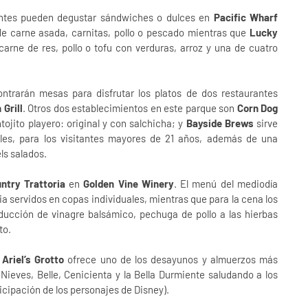
tantes pueden degustar sándwiches o dulces en
Pacific Wharf
de carne asada, carnitas, pollo o pescado mientras que
Lucky
arne de res, pollo o tofu con verduras, arroz y una de cuatro
ontrarán mesas para disfrutar los platos de dos restaurantes
Grill
. Otros dos establecimientos en este parque son
Corn Dog
ojito playero: original y con salchicha; y
Bayside Brews
sirve
ales, para los visitantes mayores de 21 años, además de una
ls salados.
ntry Trattoria
en
Golden Vine Winery
. El menú del mediodía
ia servidos en copas individuales, mientras que para la cena los
reducción de vinagre balsámico, pechuga de pollo a las hierbas
to.
Ariel’s Grotto
ofrece uno de los desayunos y almuerzos más
Nieves, Belle, Cenicienta y la Bella Durmiente saludando a los
icipación de los personajes de Disney).