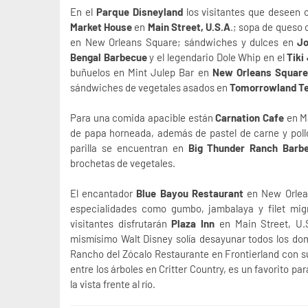
En el
Parque Disneyland
los visitantes que deseen 
Market House
en
Main Street, U.S.A
.; sopa de queso 
en New Orleans Square; sándwiches y dulces en
Jo
Bengal Barbecue
y el legendario Dole Whip en el
Tiki
buñuelos en Mint Julep Bar en
New Orleans Square
sándwiches de vegetales asados en
Tomorrowland Te
Para una comida apacible están
Carnation Cafe
en Ma
de papa horneada, además de pastel de carne y pollo f
parilla se encuentran en
Big Thunder Ranch Barb
brochetas de vegetales.
El encantador
Blue Bayou Restaurant
en New Orlean
especialidades como gumbo, jambalaya y filet migno
visitantes disfrutarán
Plaza Inn
en Main Street, U.S
mismísimo Walt Disney solía desayunar todos los d
Rancho del Zócalo Restaurante en Frontierland con su
entre los árboles en Critter Country, es un favorito 
la vista frente al río.