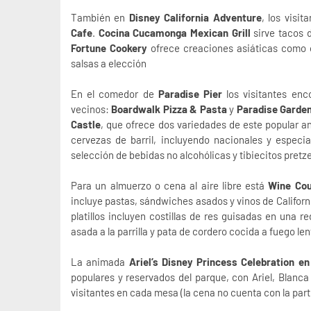
También en
Disney California Adventure
, los visi
Cafe
.
Cocina Cucamonga Mexican Grill
sirve tacos 
Fortune Cookery
ofrece creaciones asiáticas como c
salsas a elección
En el comedor de
Paradise Pier
los visitantes enc
vecinos:
Boardwalk Pizza & Pasta
y
Paradise Garden 
Castle
, que ofrece dos variedades de este popular ant
cervezas de barril, incluyendo nacionales y especi
selección de bebidas no alcohólicas y tibiecitos pretze
Para un almuerzo o cena al aire libre está
Wine Cou
incluye pastas, sándwiches asados y vinos de Californ
platillos incluyen costillas de res guisadas en una 
asada a la parrilla y pata de cordero cocida a fuego len
La animada
Ariel’s Disney Princess Celebration en 
populares y reservados del parque, con Ariel, Blanca 
visitantes en cada mesa (la cena no cuenta con la part