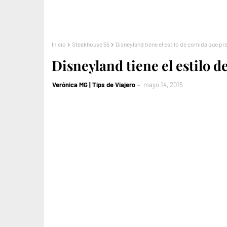
Inicio
Steakhouse 55
Disneyland tiene el estilo de comida que pre
Disneyland tiene el estilo 
Verónica MG | Tips de Viajero
mayo 14, 2015