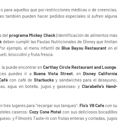
 para aquellos que por restricciones médicas o de creencias,
ntes también pueden hacer pedidos especiales si sufren alguna
s del
programa Mickey Check
(identificación de alimentos más
k
deben cumplir las Pautas Nutricionales de Disney que limitan
. Por ejemplo, el menú infantil de
Blue Bayou Restaurant
en el
ti, broccolini y fruta fresca.
, la puede encontrar en
Carthay Circle Restaurant and Lounge
.
nces puedes ir a
Buena Vista Street
, en
Disney California
Café
con café de
Starbucks
y sándwiches para el desayuno;
as, agua en botella, jugos y gaseosas; y
Clarabelle’s Hand-
án tres lugares para “recargar sus tanques”:
Flo’s V8 Cafe
con su
steles caseros;
Cozy Cone Motel
con sus deliciosos bocadillos
queso; y Filmore’s Taste-In con frutas enteras y cortadas, jugos