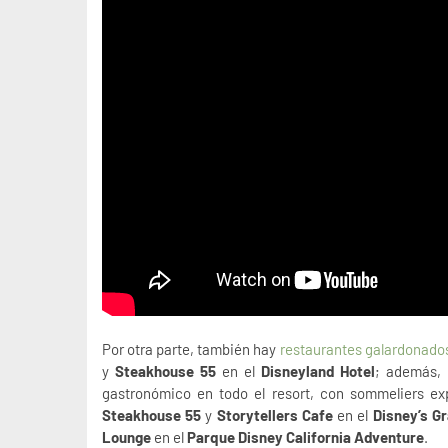
Por otra parte, también hay
restaurantes galardonado
y
Steakhouse 55
en el
Disneyland Hotel
; además, 
gastronómico en todo el resort, con sommeliers ex
Steakhouse 55
y
Storytellers Cafe
en el
Disney’s G
Lounge
en el
Parque Disney California Adventure
.