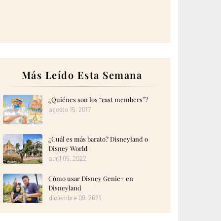
Más Leído Esta Semana
¿Quiénes son los “cast members”?
agosto 15, 2017
¿Cuál es más barato? Disneyland o
Disney World
abril 05, 2022
Cómo usar Disney Genie+ en
Disneyland
diciembre 09, 2021