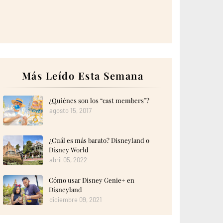
Más Leído Esta Semana
¿Quiénes son los “cast members”?
agosto 15, 2017
¿Cuál es más barato? Disneyland o
Disney World
abril 05, 2022
Cómo usar Disney Genie+ en
Disneyland
diciembre 09, 2021