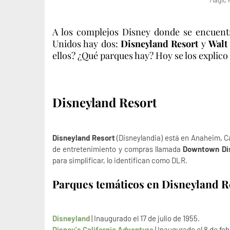
Magic 
A los complejos Disney donde se encuentr
Unidos hay dos:
Disneyland Resort
y
Walt
ellos? ¿Qué parques hay? Hoy se los explico 
Disneyland Resort
Disneyland Resort
(Disneylandia) está en Anaheim, Ca
de entretenimiento y compras llamada
Downtown Dis
para simplificar, lo identifican como DLR.
Parques temáticos en Disneyland 
Disneyland
| Inaugurado el 17 de julio de 1955.
Disney's California Adventure
| Inaugurado el 8 de fe