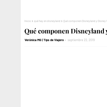
Inicio
qué hay en disneyland
Qué componen Disneyland y Disney
Qué componen Disneyland y
Verónica MG | Tips de Viajero
septiembre 22, 2019